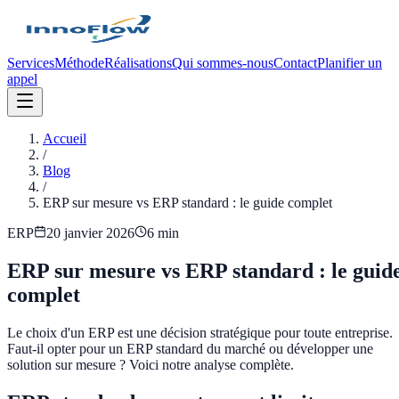
Services
Méthode
Réalisations
Qui sommes-nous
Contact
Planifier un
appel
Accueil
/
Blog
/
ERP sur mesure vs ERP standard : le guide complet
ERP
20 janvier 2026
6 min
ERP sur mesure vs ERP standard : le guid
complet
Le choix d'un ERP est une décision stratégique pour toute entreprise.
Faut-il opter pour un ERP standard du marché ou développer une
solution sur mesure ? Voici notre analyse complète.